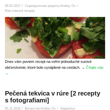
j
09.02.2017
Сыроедческие рецепты
Andrey Ov
e
Raw mäsové recepty
s
ť
o
v
o
c
i
e
"
Dnes vám poviem recept na veľmi jednoduché surové
občerstvenie, ktoré bolo vynájdené na cestách.
→
Čítajte viac
«
→
J
e
d
n
Pečená tekvica v rúre [2 recepty
o
s fotografiami]
d
05.11.2016
Веганство
Andrey Ov
Veganstvo
u