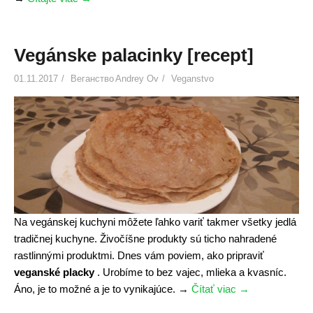
e
V
p
e
t
g
Vegánske palacinky [recept]
]
a
»
01.11.2017
Веганство
Andrey Ov
Veganstvo
n
S
h
a
u
r
m
a
[
Na vegánskej kuchyni môžete ľahko variť takmer všetky jedlá
r
tradičnej kuchyne. Živočíšne produkty sú ticho nahradené
e
rastlinnými produktmi. Dnes vám poviem, ako pripraviť
c
veganské placky
. Urobíme to bez vajec, mlieka a kvasníc.
e
Áno, je to možné a je to vynikajúce.
→
Čítať viac
«
→
p
V