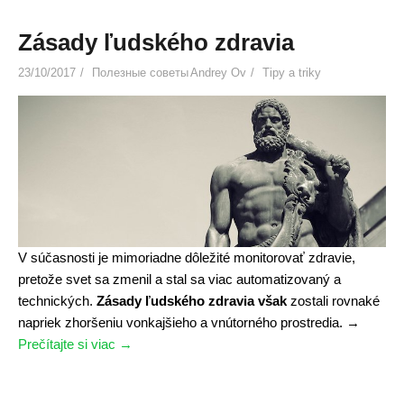
t
e
]
g
Zásady ľudského zdravia
»
a
23/10/2017
Полезные советы
Andrey Ov
Tipy a triky
n
s
k
é
p
a
l
a
c
V súčasnosti je mimoriadne dôležité monitorovať zdravie,
i
pretože svet sa zmenil a stal sa viac automatizovaný a
n
technických.
Zásady ľudského zdravia však
zostali rovnaké
k
napriek zhoršeniu vonkajšieho a vnútorného prostredia.
→
y
Prečítajte si viac
"
→
[
Z
r
á
e