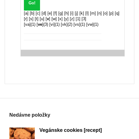
[
a
] [
b
] [
c
] [
d
] [
e
] [
f
] [
g
] [
h
] [
i
] [
j
] [
k
] [
l
] [
m
] [
n
] [
o
] [
p
] [
q
]
[
r
] [
s
] [
t
] [
u
] [
v
] [
w
] [
x
] [
y
] [
z
] [
1
] [
3
]
[
va
](1) [
ve
](3) [
vi
](1) [
vk
](2) [
vs
](1) [
vw
](1)
Nedávne položky
Vegánske cookies [recept]