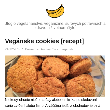
P
r
e
s
Blog o vegetariánstve, veganizme, surových potravinách a
k
zdravom životnom štýle
o
č
Vegánske cookies [recept]
i
21/12/2017
Веганство
Andrey Ov
Veganstvo
ť
n
a
o
b
s
a
h
Niekedy chcete niečo na čaj, alebo len kríza po sledovaní
série cvičení alebo filmu. A väčšina jedál z obchodov je plná