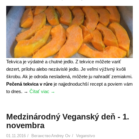
c
h
é
s
u
r
o
v
Tekvica je výdatné a chutné jedlo. Z tekvice môžete variť
é
dezert, prílohu alebo nezávislé jedlo. Je veľmi výživný kvôli
o
škrobu. Ak je odroda nesladená, môžete ju nahradiť zemiakmi.
b
Pečená tekvica v rúre
je najjednoduchší recept a poviem vám
č
to dnes.
→
Čítať viac
«
→
e
P
r
e
s
č
Medzinárodný Veganský deň - 1.
t
e
novembra
v
n
e
01.11.2016
Веганство
á
Andrey Ov
Veganstvo