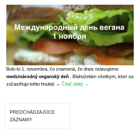
n
t
i
e
e
k
»
v
i
c
a
v
r
Bolo to 1. novembra, čo znamená, že dnes oslavujeme
ú
medzinárodný veganský deň
. Blahoželám všetkým, ktorí sa
r
zúčastňujú tohto hnutia!
→
Čítať ďalej
M
→
e
e
[
d
2
z
r
PREDCHÁDZAJÚCE
N
i
e
a
ZÁZNAMY
n
c
v
á
e
i
r
p