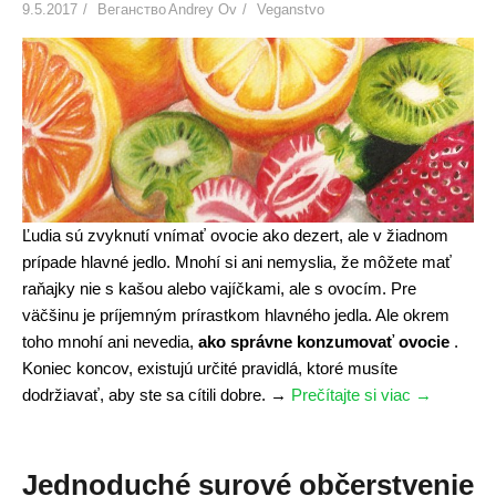
t
9.5.2017
Веганство
Andrey Ov
Veganstvo
ž
]
u
»
j
ú
j
e
d
l
á
Ľudia sú zvyknutí vnímať ovocie ako dezert, ale v žiadnom
?
prípade hlavné jedlo. Mnohí si ani nemyslia, že môžete mať
"
raňajky nie s kašou alebo vajíčkami, ale s ovocím. Pre
väčšinu je príjemným prírastkom hlavného jedla. Ale okrem
toho mnohí ani nevedia,
ako správne konzumovať ovocie
.
Koniec koncov, existujú určité pravidlá, ktoré musíte
dodržiavať, aby ste sa cítili dobre.
→
Prečítajte si viac
"
→
A
k
o
Jednoduché surové občerstvenie