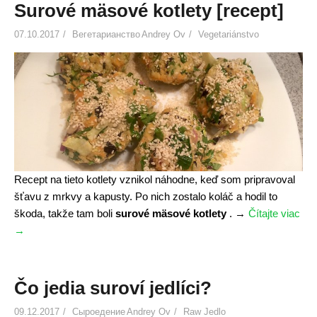
s
Surové mäsové kotlety [recept]
c
a
e
07.10.2017
Вегетарианство
Andrey Ov
Vegetariánstvo
d
p
y
t
ľ
]
u
»
d
s
k
é
h
Recept na tieto kotlety vznikol náhodne, keď som pripravoval
o
šťavu z mrkvy a kapusty. Po nich zostalo koláč a hodil to
z
škoda, takže tam boli
surové mäsové kotlety
.
→
Čítajte viac
«
d
→
S
r
u
a
r
v
o
Čo jedia suroví jedlíci?
i
v
a
09.12.2017
Сыроедение
Andrey Ov
Raw Jedlo
é