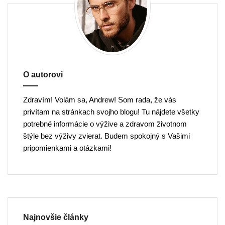
o
v
e
m
b
e
O autorovi
r
Zdravím! Volám sa, Andrew! Som rada, že vás
privítam na stránkach svojho blogu! Tu nájdete všetky
potrebné informácie o výžive a zdravom životnom
štýle bez výživy zvierat. Budem spokojný s Vašimi
pripomienkami a otázkami!
Najnovšie články