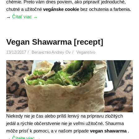
chémie. Preto vám dnes poviem, ako pripraviť jednoduché,
chutné a užitočné
vegánske cookie
bez ochutenia a farbenia.
→
Čítať viac
«
→
V
e
g
Vegan Shawarma [recept]
a
13/12/2017
Веганство
Andrey Ov
Veganstvo
n
c
o
o
k
i
e
s
[
Niekedy nie je čas alebo príliš lenivý na prípravu zložitých
r
jedál a rýchle občerstvenie nie je veľmi užitočné. Shaurma
e
môže prísť k pomoci, a v našom prípade
vegan shawarma
.
c
→
Čítajte viac
«
→