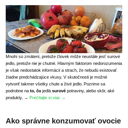
"
m
ä
s
o
v
é
k
o
Mnohí sú zmätení, pretože človek môže neustále jesť surové
l
jedlo, pretože nie je chutné. Hlavným faktorom nedorozumenia
á
je však nedostatok informácií a strach, že nebudú existovať
č
žiadne predchádzajúce vkusy. V skutočnosti je možné
e
vytvoriť takmer všetky chute a živé jedlo. Pozrime sa
[
podrobne na
to, čo
jedlá
surové
potraviny, alebo skôr, aké
r
produkty.
→
Prečítajte si viac
"
→
e
Č
c
o
e
s
Ako správne konzumovať ovocie
p
u